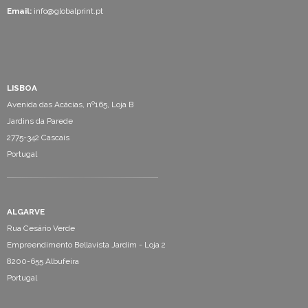
Email:
info@globalprint.pt
LISBOA
Avenida das Acácias, nº165, Loja B
Jardins da Parede
2775-342 Cascais
Portugal
ALGARVE
Rua Cesário Verde
Empreendimento Bellavista Jardim - Loja 2
8200-655 Albufeira
Portugal