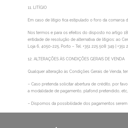
11. LITÍGIO
Em caso de litígio fica estip
ulado o foro da comarca d
Nos termos e para os efeitos do disposto no artigo 18
entidade de resolução de alternativa de litígios:
a
o Cen
Loja 6, 4050-225, Porto – Tel. +351 225 508 349 | +351
12. ALTERAÇÕES ÀS CONDIÇÕES GERAIS DE VENDA
Qualque
r alteração às Condições Gerais de Venda, te
– Caso pretenda solicitar abertura de crédito, por fav
a modalidade
de pagamento, plafond pretendido, etc, 
– Dispomos da possibilidade dos
pagamentos serem e