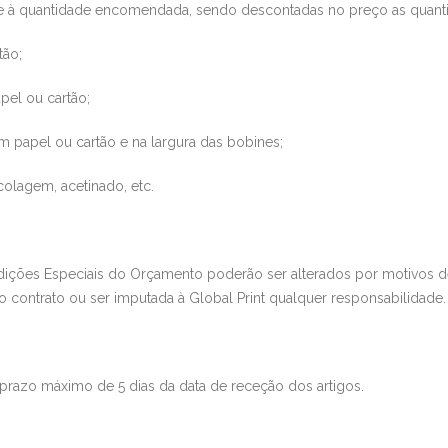
e à quantidade encomendada, sendo descontadas no preço as quant
tão;
pel ou cartão;
em papel ou cartão e na largura das bobines;
, colagem, acetinado, etc.
dições Especiais do Orçamento poderão ser alterado
s por motivos 
o contrato ou ser imputada à
Global Print
qualquer responsabilidade.
prazo máximo de 5 dias da data de receção dos artigos.