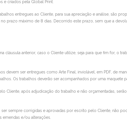
os e criados pela
Global Print
.
abalhos entregues ao Cliente, para sua apreciação e análise, são pr
s no prazo máximo de 8 dias. Decorrido este prazo, sem que a devolu
 na cláusula
anterior, caso o Cliente utilize, seja para que fim for, o t
hos d
evem ser entregues como Arte Final,
inviolável, em PDF,
de man
rabalhos. Os trabalhos deverão ser acompanhados por uma maquete pa
pelo Cliente, após adjudicação do trabalho e não orçamentadas, serã
 ser sempre corrigidas e aprova
das por escrito pelo Cliente, não po
as emendas e/ou alterações.