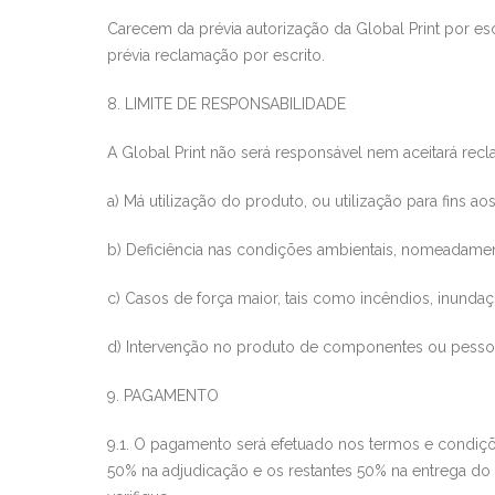
Carecem da pré
via autorização da
Global Print
por esc
prévia reclamaçã
o por escrito.
8. LIMITE DE RESPONSABILIDADE
A
Global Print
não será responsável nem aceitará
recl
a) Má utilização do produto, ou utilização para fins a
b) Deficiência nas condições ambientais, nomeadamen
c) Casos de força maior, tais como incêndios, inundaçõ
d) Intervenção no produto de componentes ou pessoa
9. PAGAMENTO
9.1. O pagamento será efetuado nos termos e condiç
50% na adjudicação e os restantes 50% na entrega do