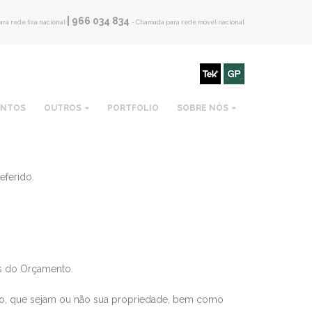
| 966 034 834
ra rede fixa nacional
- Chamada para rede móvel nacional
ENTOS
OUTROS
PORTFOLIO
SOBRE NÓS
eferido.
is do Orçamento.
o, que sejam ou não sua propriedade, bem como