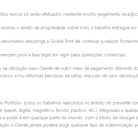
ntos euros) só serão efetuados mediante pronto pagamento na adjud
reserva o direito de propriedade sobre todo o trabalho entregue ao
e vencimento desobriga a
Global Print
de continuar a realiz
ar fornecim
s vencem juros à taxa lega
l em vigor para operações comerciais.
es da utilização pelo Cliente de outro meio de pagamento
diferente 
ncár
ios e/ou reformas bancárias de letras, imposto de selo, devoluçõ
u Portfólio, todos os trabalhos realizados no âmbito do presente cont
papel, digital, magnético, tecido, plástico, etc.
), integradas a qualqu
 a existir, e em qualquer parte do mundo, com o intuito de divulgar
ação o Cliente jamais poderá exigir qualquer tipo de indemnização p