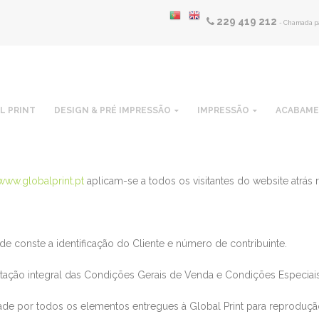
229 419 212
- Chamada pa
L PRINT
DESIGN & PRÉ IMPRESSÃO
IMPRESSÃO
ACABAM
www.globalprint.pt
aplicam-se a todos os visitantes do website atrás r
nde conste a identificação do Cliente e número de contribuinte.
ta
ção in
tegral das Condições Gerais de Venda e Condições Especia
lidade por todos os elementos entregues à
Global Print
para reproduçã