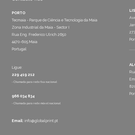
LI
PORTO
Ave
Tecmaia - Parque de Ciência e Tecnologia da Maia
Jar
Zona Industrial da Maia - Sector I
277
Rua Eng. Frederico Ulrich 2650
Por
4470-605 Maia
Portugal
AL
Ligue:
Rua
229 419 212
Emp
- Chamada para rede fixa nacional
820
Por
966 034 834
- Chamada para rede móvel nacional
Email:
info@globalprint.pt