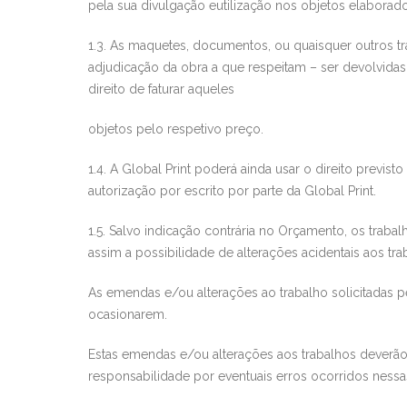
pela sua d
ivulgação e
utilização nos objetos elaborad
1.3. As maquetes, documentos, ou quaisquer outros tr
adjudicaçã
o da obra a que respe
itam – ser devolvida
direito de faturar aqueles
objetos pelo respetivo preço.
1.4. A
Global Print
poderá ainda usar
o direito previsto
autorização por escrito por parte da
Global Print
.
1.5. Salvo indicação contrária no Orçamento, os trabal
assim a possibilidade de alterações acidentais aos t
As em
endas e/ou alterações ao trabalho so
licitadas 
ocasionarem.
Estas emendas e/ou alterações aos trabalhos deverão
responsabilidade por eventuais erros ocorridos ness