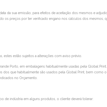
data da sua emissão, para efe
itos de aceitação dos mesmos e adjudi
indo os preços por ter verificado engano nos cálculos dos mesmos, q
, estes estão sujeitos a alterações com aviso prévio.
Grande Porto, em embalag
ens habitualmente usadas pela
Global Print
ntes dos que habitualmente são usados pela
Global Print
, bem como o 
ndicados no Orçamento.
po de indústria
em alguns produtos
, o cliente deverá tolerar: