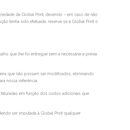
opriedade da
Global Print
, devendo – em caso de não
ção tenha sido efetuada, reserva-se à
Global Print
o
rabalho que lhe foi entregue sem a necessária e prévia
eira que
não possam ser modificados, eliminando
ra nossa referência.
o faturadas em função dos custos adicionais que
dendo ser imputada à
Global Print
qualquer