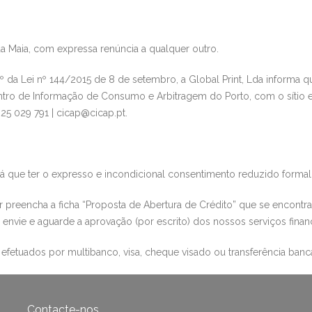
a Maia, com expressa renúncia a qualquer outro.
º da Lei nº 144/2015 de 8 de setembro, a Global Print, Lda informa q
tro de Informação de Consumo e Arbitragem do Porto, com o sítio 
 225 029 791 | cicap@cicap.pt
.
rá que ter o expresso e incondicional consentimento reduzido forma
or preencha a ficha “Proposta de Abertura de Crédito”
que se encontra
envie e aguarde a aprovação (por escrito) dos nossos serviços finan
fetuados por multibanco, v
isa, cheque visado ou transferência bancá
Contacte-nos