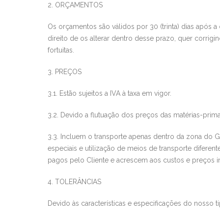
2. ORÇAMENTOS
Os orçamentos são válidos por 30 (trinta) dias após a 
direito de os alterar dentro desse prazo, quer corrig
fortuitas.
3. PREÇOS
3.1. Estão sujei
tos a IVA à taxa em vigor.
3.2. Devido a flutuação dos preços das matérias-primas
3.3. Incluem o transporte apenas dentro da zona do 
especiais e utilização de meios de transporte difere
pagos pelo Cliente e acrescem aos custos e preços i
4. TOLERÂNCIAS
Devido às características e especificações do nosso ti