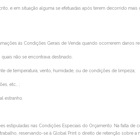
rito, e em situação alguma se efetuadas após terem decorrido mais 
amações às Condições Gerais de Venda quando ocorrerem danos res
os quais não se encontrava
destinado;
te de temperatura, vento, humidad
e, ou de condições de limpeza;
es, etc… ;
l estranho.
ões estipuladas nas Condições Es
peciais do Orçamento. Na falta de
 trabalho, reservando-se à
Gl
obal Print
o direito de retenção sobre a 