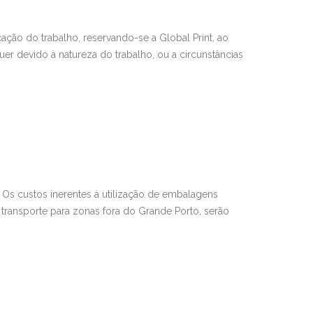
caçã
o do trabalho, reservando-se a
Global Print
, ao
uer devido à natureza do trabalho, ou a circuns
tâncias
. Os cust
os inerentes à utilização de embalagens
transporte para zonas fora do Grande Porto, s
erão