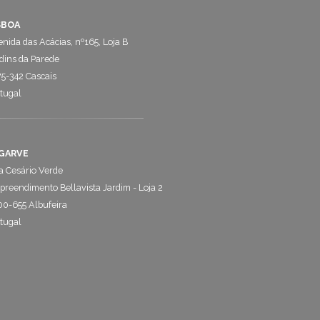
SBOA
nida das Acácias, nº165, Loja B
dins da Parede
5-342 Cascais
tugal
GARVE
 Cesário Verde
reendimento Bellavista Jardim - Loja 2
0-655 Albufeira
tugal