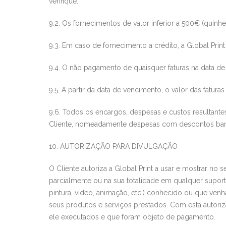
verifique.
9.2. Os fornec
imentos d
e valor inferior a 500
€ (quinhe
9.3. Em caso de f
ornecimento a crédito, a
Global Print
9.4. O não pagamento de quaisquer faturas na data d
9.5. A partir da data de vencimento, o valor das fatura
9.6. Todos os encargos, despesas e custos resultant
Cliente, nomeadamente despesas com descontos ba
10. AUTORIZAÇÃO PARA DIVULGAÇ
Ã
O
O Cliente autoriza a
Global Print
a usar e mostrar no se
parcialmente ou na sua totalidade em qualquer suporte (
pintura, vídeo, animação, etc.) conhecido ou q
ue venha
seus p
rodutos e serviços prestados. Com esta autoriz
ele executados e que foram objeto de pagamento.