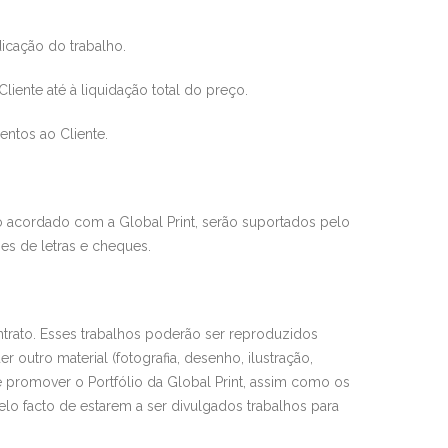
icação do trabalho.
Cliente até à liqu
idação total do preço.
entos ao Cliente.
do acordado com a
Global Print
, serão suportados pelo
es de letras e cheques.
rato. Esses tra
balhos poderão ser reproduzidos
er outro material (fotografia, desenho, ilustração,
 e promover o Portfólio da
Global Print
, assim como os
elo facto de
estarem a ser divulgados trabalhos para