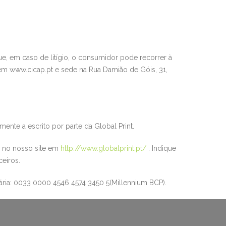
ue, em caso de litígio, o consumidor pode recorrer
à
em www.cicap.pt e sede na Rua Damião de Góis, 31,
lmente a escrito por
parte da
Glob
al Print
.
 no nosso site em
http://www.globalprint.pt/
. Indique
ceiros.
ria:
0033 0000 4546 4574
3450 5
(
Millennium
BCP).