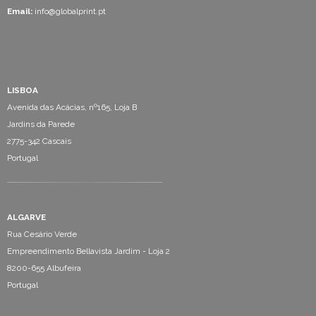
Email:
info@globalprint.pt
LISBOA
Avenida das Acácias, nº165, Loja B
Jardins da Parede
2775-342 Cascais
Portugal
ALGARVE
Rua Cesário Verde
Empreendimento Bellavista Jardim - Loja 2
8200-655 Albufeira
Portugal