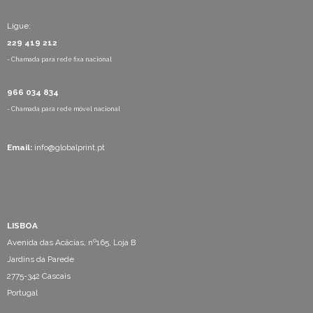
Ligue:
229 419 212
- Chamada para rede fixa nacional
966 034 834
- Chamada para rede móvel nacional
Email:
info@globalprint.pt
LISBOA
Avenida das Acácias, nº165, Loja B
Jardins da Parede
2775-342 Cascais
Portugal