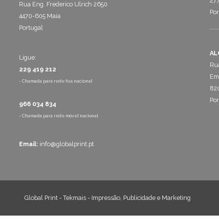
277
Rua Eng. Frederico Ulrich 2650
Por
4470-605 Maia
Portugal
AL
Ligue:
Rua
229 419 212
Emp
- Chamada para rede fixa nacional
820
Por
966 034 834
- Chamada para rede móvel nacional
Email:
info@globalprint.pt
Global Print - Tekmais - Impressão, Publicidade e Marketing