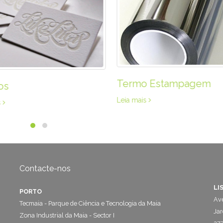
Termo Estampagem
os
Leia mais
s
Contacte-nos
LI
PORTO
Ave
Tecmaia - Parque de Ciência e Tecnologia da Maia
Jar
Zona Industrial da Maia - Sector I