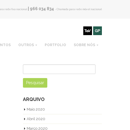
| 966 034 834
ra rede fixa nacional
- Chamada para rede móvel nacional
ENTOS
OUTROS
PORTFOLIO
SOBRE NÓS
Pesquisar
por:
ARQUIVO
Maio 2020
Abril 2020
Março 2020