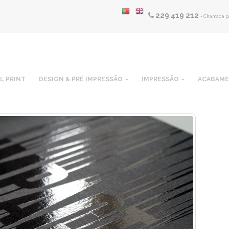
229 419 212
- Chamada pa
L PRINT
DESIGN & PRÉ IMPRESSÃO
IMPRESSÃO
ACABAM