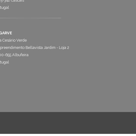
5-342 Cascais
tugal
GARVE
 Cesário Verde
reendimento Bellavista Jardim - Loja 2
0-655 Albufeira
tugal