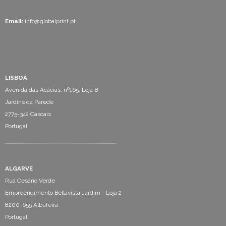
Email:
info@globalprint.pt
LISBOA
Avenida das Acácias, nº165, Loja B
Jardins da Parede
2775-342 Cascais
Portugal
ALGARVE
Rua Cesário Verde
Empreendimento Bellavista Jardim - Loja 2
8200-655 Albufeira
Portugal