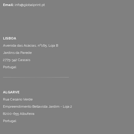
Email:
info@globalprint.pt
LISBOA
Avenida das Acácias, nº165, Loja B
Jardins da Parede
2775-342 Cascais
Portugal
ALGARVE
Rua Cesário Verde
Empreendimento Bellavista Jardim - Loja 2
8200-655 Albufeira
Portugal