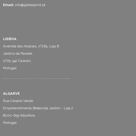
Email:
info@globalprint.pt
LISBOA
Avenida das Acácias, nº165, Loja B
Jardins da Parede
2775-342 Cascais
Portugal
ALGARVE
Rua Cesário Verde
Empreendimento Bellavista Jardim - Loja 2
8200-655 Albufeira
Portugal