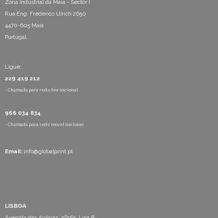
Zona Industrial da Maia - Sector I
Rua Eng. Frederico Ulrich 2650
4470-605 Maia
Portugal
Ligue:
229 419 212
- Chamada para rede fixa nacional
966 034 834
- Chamada para rede móvel nacional
Email:
info@globalprint.pt
LISBOA
Avenida das Acácias, nº165, Loja B