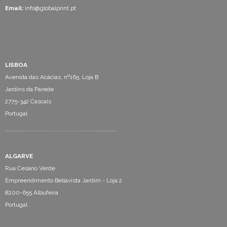
Email:
info@globalprint.pt
LISBOA
Avenida das Acácias, nº165, Loja B
Jardins da Parede
2775-342 Cascais
Portugal
ALGARVE
Rua Cesário Verde
Empreendimento Bellavista Jardim - Loja 2
8200-655 Albufeira
Portugal