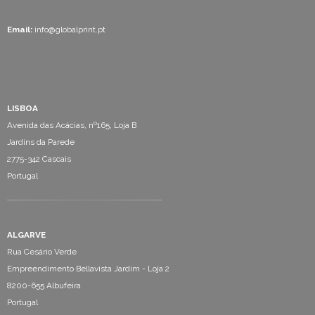
Email:
info@globalprint.pt
LISBOA
Avenida das Acácias, nº165, Loja B
Jardins da Parede
2775-342 Cascais
Portugal
ALGARVE
Rua Cesário Verde
Empreendimento Bellavista Jardim - Loja 2
8200-655 Albufeira
Portugal