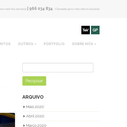
| 966 034 834
ra rede fixa nacional
- Chamada para rede móvel nacional
ENTOS
OUTROS
PORTFOLIO
SOBRE NÓS
Pesquisar
por:
ARQUIVO
Maio 2020
Abril 2020
Março 2020