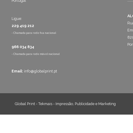
Portugal
AL
Ligue:
Rua
229 419 212
Emp
- Chamada para rede fixa nacional
820
Por
966 034 834
- Chamada para rede móvel nacional
Email:
info@globalprint.pt
Global Print - Tekmais - Impressão, Publicidade e Marketing