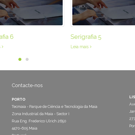
afia 5
Serigrafia 2
is
Leia mais
Contacte-nos
LI
PORTO
Ave
Tecmaia - Parque de Ciência e Tecnologia da Maia
Jar
Zona Industrial da Maia - Sector I
277
Rua Eng. Frederico Ulrich 2650
Por
4470-605 Maia