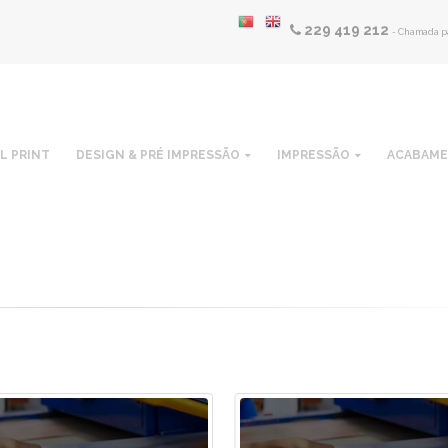
229 419 212
- Chamada pa
L PRINT
DESIGN & PRÉ IMPRESSÃO
IMPRESSÃO
ACABAM