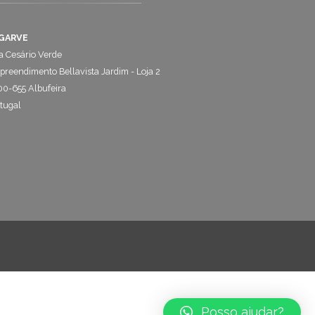
GARVE
 Cesário Verde
reendimento Bellavista Jardim - Loja 2
0-655 Albufeira
tugal
Posso ajudar?