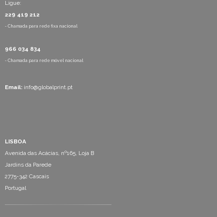
Ligue:
229 419 212
- Chamada para rede fixa nacional
966 034 834
- Chamada para rede móvel nacional
Email:
info@globalprint.pt
LISBOA
Avenida das Acácias, nº165, Loja B
Jardins da Parede
2775-342 Cascais
Portugal