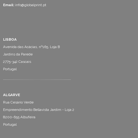
Email:
info@globalprint.pt
LISBOA
Avenida das Acácias, nº165, Loja B
Jardins da Parede
2775-342 Cascais
Portugal
ALGARVE
Rua Cesário Verde
Empreendimento Bellavista Jardim - Loja 2
8200-655 Albufeira
Portugal