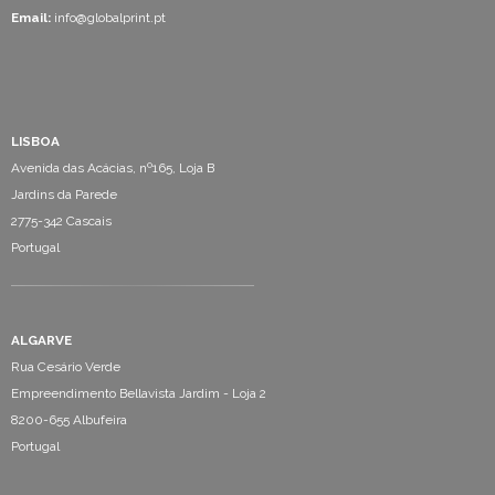
Email:
info@globalprint.pt
LISBOA
Avenida das Acácias, nº165, Loja B
Jardins da Parede
2775-342 Cascais
Portugal
ALGARVE
Rua Cesário Verde
Empreendimento Bellavista Jardim - Loja 2
8200-655 Albufeira
Portugal