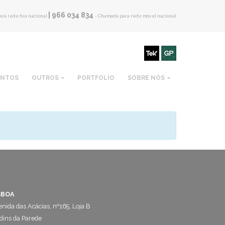
| 966 034 834
ra rede fixa nacional
- Chamada para rede móvel nacional
ENTOS
OUTROS
PORTFOLIO
SOBRE NÓS
SBOA
nida das Acácias, nº165, Loja B
dins da Parede