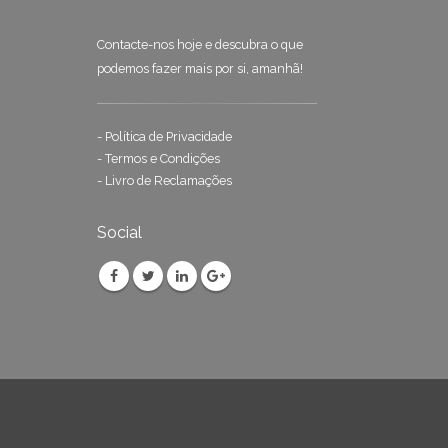
Contacte-nos hoje e descubra o que
podemos fazer mais por si, amanhã!
-
Política de Privacidade
-
Termos e Condições
-
Livro de Reclamações
Social