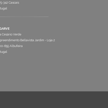
5-342 Cascais
tugal
GARVE
 Cesário Verde
reendimento Bellavista Jardim - Loja 2
0-655 Albufeira
tugal