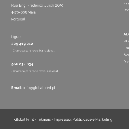
277
Rua Eng. Frederico Ulrich 2650
Por
4470-605 Maia
Portugal
AL
Ligue:
Rua
229 419 212
Emp
- Chamada para rede fixa nacional
820
Por
966 034 834
- Chamada para rede móvel nacional
Email:
info@globalprint.pt
Global Print - Tekmais - Impressão, Publicidade e Marketing