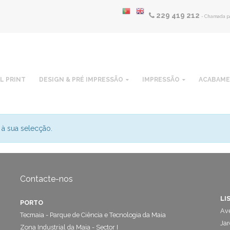
229 419 212
- Chamada pa
L PRINT
DESIGN & PRÉ IMPRESSÃO
IMPRESSÃO
ACABAM
à sua selecção.
Contacte-nos
LI
PORTO
Ave
Tecmaia - Parque de Ciência e Tecnologia da Maia
Jar
Zona Industrial da Maia - Sector I