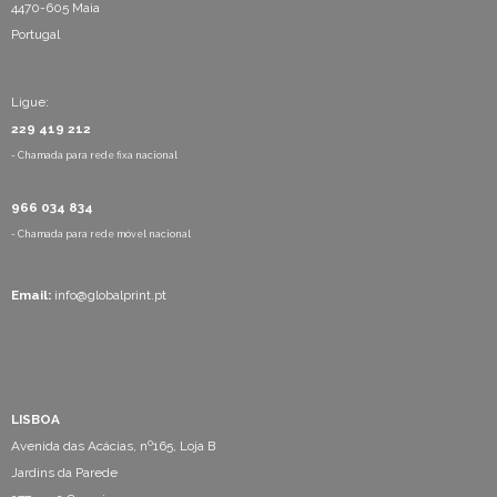
4470-605 Maia
Portugal
Ligue:
229 419 212
- Chamada para rede fixa nacional
966 034 834
- Chamada para rede móvel nacional
Email:
info@globalprint.pt
LISBOA
Avenida das Acácias, nº165, Loja B
Jardins da Parede