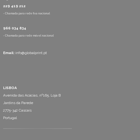
229 419 212
- Chamada para rede fixa nacional
966 034 834
- Chamada para rede móvel nacional
Email:
info@globalprint.pt
LISBOA
Avenida das Acácias, nº165, Loja B
Jardins da Parede
2775-342 Cascais
Portugal