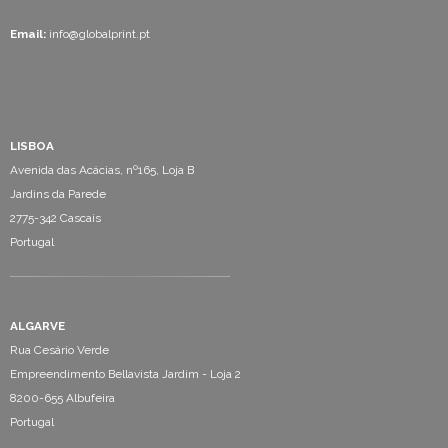
Email:
info@globalprint.pt
LISBOA
Avenida das Acácias, nº165, Loja B
Jardins da Parede
2775-342 Cascais
Portugal
ALGARVE
Rua Cesário Verde
Empreendimento Bellavista Jardim - Loja 2
8200-655 Albufeira
Portugal