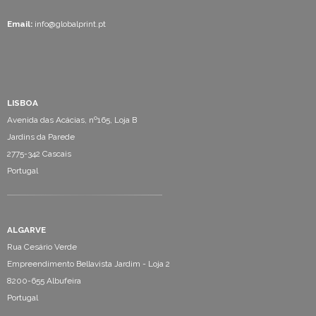
Email:
info@globalprint.pt
LISBOA
Avenida das Acácias, nº165, Loja B
Jardins da Parede
2775-342 Cascais
Portugal
ALGARVE
Rua Cesário Verde
Empreendimento Bellavista Jardim - Loja 2
8200-655 Albufeira
Portugal